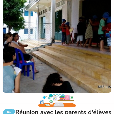
Les collégiens avaient été invités et nous ont aussi
interprété deux sketchs.
Merci à tous les participants et félicitations aux enfants et
aux enseignants.
Réunion avec les parents d'élèves
06