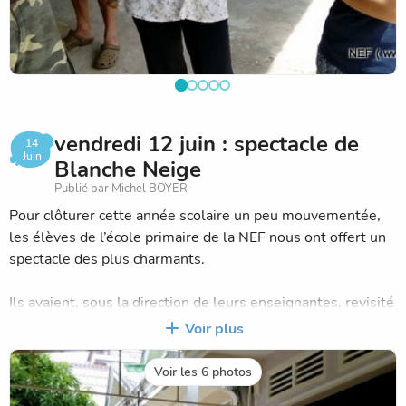
vendredi 12 juin : spectacle de
14
Juin
Blanche Neige
Publié par Michel BOYER
Pour clôturer cette année scolaire un peu mouvementée,
les élèves de l’école primaire de la NEF nous ont offert un
spectacle des plus charmants.
Ils avaient, sous la direction de leurs enseignantes, revisité
le conte de Blanche Neige avec beaucoup de grâce et
Voir plus
d’humour. Les spectateurs ont été conquis et ravis
d’admirer leurs enfants sur scène.
Voir les 6 photos