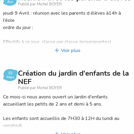
Avr.
Publié par Michel BOYER
jeudi 9 Avril : réunion avec les parents d élèves à14h à
l’éole
ordre du jour :
Effectifs à ce jour .classe par classe (enseignantes)
Prévisions pour la rentrée 2015 -2016
Voir plus
Bilan financier Franck
Bilan financier prévisionnel 2015 -2016(maxi. Mini )
Point après la réunion avec M Louvet (bourses solde ,3
Création du jardin d'enfants de la
02
éligibles, homologation,)
Mars
NEF
Recrutement 2015 -2016
Publié par Michel BOYER
Parole à chaque enseignante point sur les classes ( niveau,
Ce mois-ci nous avons ouvert un Jardin d'enfants
…),jardin d’enfants objectifs.
accueillant les petits de 2 ans et demi à 5 ans.
Questions diverses
Rafraîchissements offerts
Les enfants sont accueillis de 7H30 à 12H du lundi au
Réunion dans les classes
vendredi.